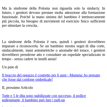
Ma la sindrome della Polonia non riguarda solo la sindacty. In
futuro, i genitori devono prestare molta attenzione alla formazione
funzionale. Poiché la mano sinistra del bambino è intrinsecamente
più piccola, ha bisogno di movimenti ed esercizio fisico sufficienti
per stimolare la crescita.
La sindrome della Polonia è rara, quindi i genitori dovrebbero
imparare a riconoscerla. Se un bambino mostra segni di dita corte,
sindacalmente, mani asimmetriche o anomalie del torace, i genitori
dovrebbero prenderne atto e consultare un ospedale specializzato in
tempo - senza cadere in inutili ansia!
Un paio di
Il braccio del ragazzo è costretto per 6 anni - Mamma: ho pensato
che fosse dal cordone ombelicale!
IL prossimo Articolo
Tutte e 5 le dita sono stabilizzate con successo, il pollice
galleggiante, il bambino può fare i pull-up