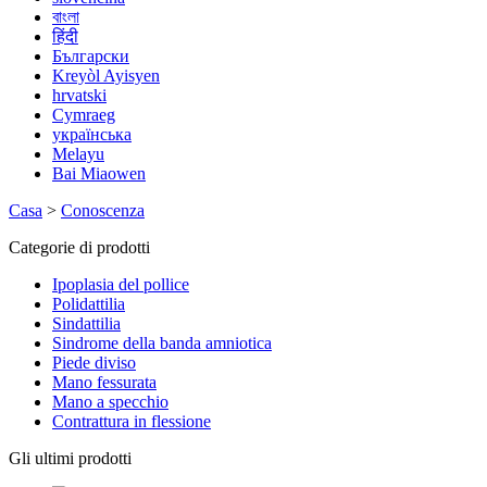
বাংলা
हिंदी
Български
Kreyòl Ayisyen
hrvatski
Cymraeg
українська
Melayu
Bai Miaowen
Casa
>
Conoscenza
Categorie di prodotti
Ipoplasia del pollice
Polidattilia
Sindattilia
Sindrome della banda amniotica
Piede diviso
Mano fessurata
Mano a specchio
Contrattura in flessione
Gli ultimi prodotti