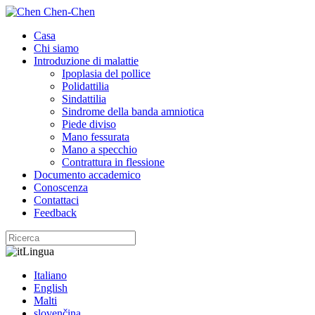
Casa
Chi siamo
Introduzione di malattie
Ipoplasia del pollice
Polidattilia
Sindattilia
Sindrome della banda amniotica
Piede diviso
Mano fessurata
Mano a specchio
Contrattura in flessione
Documento accademico
Conoscenza
Contattaci
Feedback
Lingua
Italiano
English
Malti
slovenčina